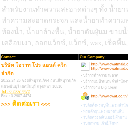
สำหรับงานทำความสะอาดต่างๆ ทั้ง น้ำยา
ทำความสะอาดกระจก และน้ำยาทำความสะอาด
ห้องน้ำ, น้ำยาล้างพื้น, น้ำยาดันฝุ่นม ขาย
เคลือบเงา, ลอกแว็กซ์, แว็กซ์, wax, เช็ดพื้น, ถ
Contact:
Our Company:
http://www.owatmaid.
บริษัท โอวาท โปร แอนด์ ควิก
http://www.owatmaid.
จำกัด
- บริการทำความสะอาด
20,22,24,26 ซอยสีหบุรานุกิจ4 ถนนสีหบุรานุกิจ
- บริการแม่บ้านประจำสำนักง
แขวงมีนบุรี เขตมีนบุรี กรุงเทพฯ 10510
- บริการงาน Big Clean
Tel : 0-2907-4472
Fax :
0-2907-4474
http://www.owat.co.th/
ติดต่อเรา
>>>
<<<
- รับติดตั้งพรมปูพื้น,พรมสำนั
- พรมดักฝุ่น,พรมยางกันลื่น
- รับติดตวอลล์เปเปอร์,ผ้าม่าน
- รับซักพรม,เก้าอี้,โซฟา