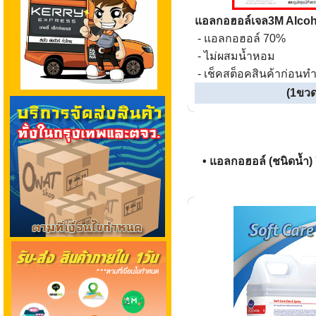
แอลกอฮอล์เจล3M Alcoh
- แอลกอฮอล์ 70%
- ไม่ผสมน้ำหอม
- เช็คสต็อคสินค้าก่อนทำ
(1ขวด
• แอลกอฮอล์ (ชนิดน้ำ