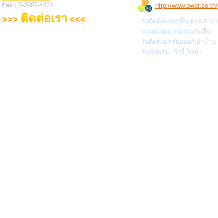
Fax :
0-2907-4474
http://www.owat.co.th/
ติดต่อเรา
>>>
<<<
- รับติดตั้งพรมปูพื้น,พรมสำนั
- พรมดักฝุ่น,พรมยางกันลื่น
- รับติดตวอลล์เปเปอร์,ผ้าม่าน
- รับซักพรม,เก้าอี้,โซฟา