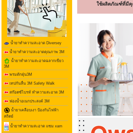
ใช้ผลิตภัณฑ์ที่ม
น้ำยาทำความสะอาด Diversey
น้ำยาทำความสะอาดคุณภาพ 3M
น้ำยาทำความสะอาดฉลากเขียว
3M
พรมดักฝุ่น3M
เทปกันลื่น 3M Safety Walk
สก๊อตซ์ไบรท์ ทำความสะอาด 3M
ฟองน้ำอเนกประสงค์ 3M
น้ำยาเคลือบเงา ป้องกันไฟฟ้า
สถิตย์
น้ำยาทำความสะอาด แซม xam