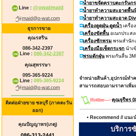
น้ำยาขจัดคราบตะกรันก
@owatmaid
Line :
น้ำยาทำความสะอาดพื้นห
น้ำยาทำความสะอาด Div
maid@o-wat.com
เครื่องดูดฝุ่น-ดูดน้ำ
เครื่อ
ธุรการขาย
เครื่องขัดพื้น
อเนกประสงค์ 
คุณ
รสริน
เครื่องซักพรม
พรมสำนักงา
086-342-2397
เครื่องมือเช็ดกระจก
นำเข
Line :
086-342-2397
พรมดักฝุ่น
พรมกันลื่น 3M
คุณสุพรรษา
095-365-9224
จำหน่ายสินค้า,อุปกรณ์ทำ
Line :
095-365-9224
สามารถสอบถามราคาเพิ่มเติ
maid@o-wat.com
............................................
Hotline--->
คุณจุรีพร 
ติดต่อฝ่ายขาย ชลบุรี (ภาคตะวัน
ออก)
• Recommend // แนะ
คุณปัญญาพร(เกตุ)
บริการซ
086-313-2441