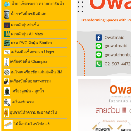
น้ำยาเช็ดกระจก คราบตะกรันน้ำ
น้ำยาขัดพื้นชนิดพิเศษ
พรมดักฝุ่นฆ่าเชื้อ
พรมดักฝุ่น All Mats
พรม PVC ดักฝุ่น Starflex
เครื่องมือเช็ดกระจก Unger
เครื่องขัดพื้น Champion
อะไหล่เครื่องขัด แผ่นขัดพื้น 3M
เครื่องขัดพื้นอุตสาหกรรม
เครื่องดูดฝุ่น - ดูดน้ำ
เครื่องซักพรม
อุปกรณ์ทำความสะอาดทั่วไป
ไม้ม็อบไมโครไฟเบอร์