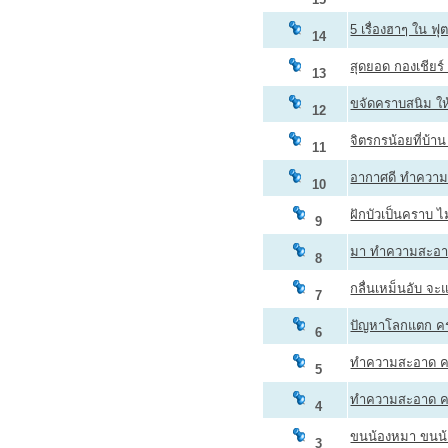
5 เรื่องฮาๆ ใน 
14
สุดยอด กองเชียร์
13
ขจัดคราบสนิม ให
12
จิตรกรน้อยที่บ้าน
11
อากาศดี ทำความส
10
ฝักบัวเป็นคราบ ไม
9
มา ทำความสะอาด
8
กลื่นเหม็นอับ จะแ
7
ปัญหาโลกแตก ค
6
ทำความสะอาด ค
5
ทำความสะอาด ค
4
ขนน้องหมา ขนน้
3