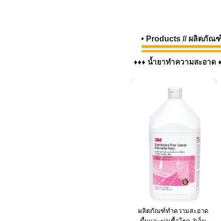
• Products // ผลิตภัณฑ
♦♦♦ น้ำยาทำความสะอาด 
ผลิตภัณฑ์ทำความสะอาด