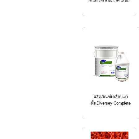
พื้นและฆ่าเชื้อโรค 3เอ็ม
ผลิตภัณฑ์เคลือบเงา
พื้นDiversey Complete